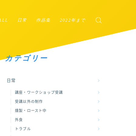
ALL
日常
作品集
2022年まで
講座・ワークショップ受講
オートクチュール・フルー
ル
受講以外の制作
インアリウム
カテゴリー
外食
ハーバリウム
トラブル
北欧柄の布雑貨
日常
その他の日常
木工DIY
講座・ワークショップ受講
受講以外の制作
その他
燻製・ロースト中
外食
トラブル