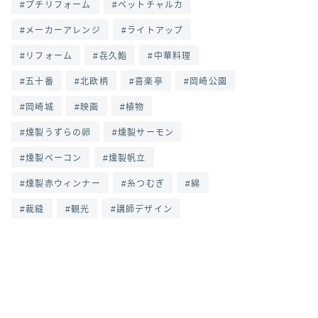
プチリフォーム
ペットチャルカ
メーカーアレンジ
ライトアップ
リフォーム
㐂久鮨
中華料理
五十番
北欧柄
喜楽亭
岡崎公園
岡崎城
映画
植物
燻製うずらの卵
燻製サーモン
燻製ベーコン
燻製帆立
燻製赤ウィンナー
糸つむぎ
綿
裁縫
観光
講師デザイン