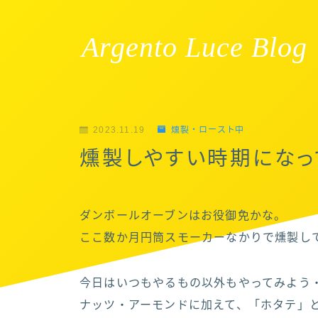
Argento Luce Blog
2023.11.19
燻製・ロースト中
燻製しやすい時期になっ
ダンボールオーブンはお役御免かな。
ここ数か月円筒スモーカーなかりで燻製し
今日はいつもやるもの以外もやってみよう
ナッツ・アーモンドに加えて、「ホタテ」