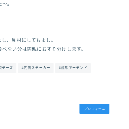
た～。
よし、具材にしてもよし。
食べない分は両親におすそ分けします。
製チーズ
#円筒スモーカー
#燻製アーモンド
プロフィール